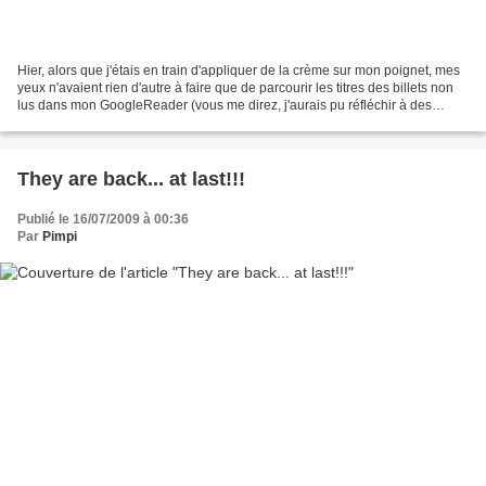
Hier, alors que j'étais en train d'appliquer de la crème sur mon poignet, mes
yeux n'avaient rien d'autre à faire que de parcourir les titres des billets non
lus dans mon GoogleReader (vous me direz, j'aurais pu réfléchir à des
questions d'un niveau philosophique...
They are back... at last!!!
Publié le 16/07/2009 à 00:36
Par
Pimpi