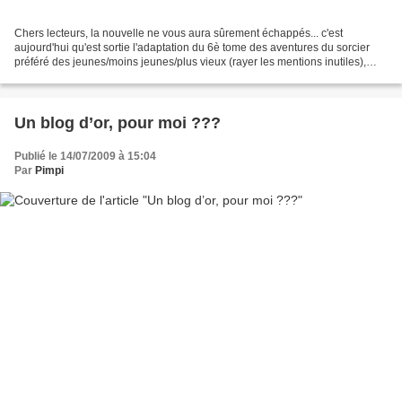
Chers lecteurs, la nouvelle ne vous aura sûrement échappés... c'est
aujourd'hui qu'est sortie l'adaptation du 6è tome des aventures du sorcier
préféré des jeunes/moins jeunes/plus vieux (rayer les mentions inutiles),
Harry Potter et le Prince de Sang-Mêlé....
Un blog d’or, pour moi ???
Publié le 14/07/2009 à 15:04
Par
Pimpi