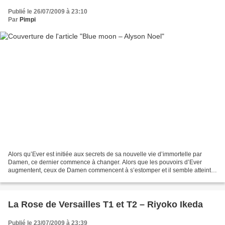
Publié le 26/07/2009 à 23:10
Par
Pimpi
Alors qu’Ever est initiée aux secrets de sa nouvelle vie d’immortelle par
Damen, ce dernier commence à changer. Alors que les pouvoirs d’Ever
augmentent, ceux de Damen commencent à s’estomper et il semble atteint
d’un mal étrange qui menace sa mémoire,...
La Rose de Versailles T1 et T2 – Riyoko Ikeda
Publié le 23/07/2009 à 23:39