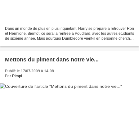
Dans un monde de plus en plus inquiétant, Harry se prépare à retrouver Ron
et Hermione. Bientôt, ce sera la rentrée à Poudlard, avec les autres étudiants
de sixième année. Mais pourquoi Dumbledore vient-il en personne chercher
Harry chez les Dursley ?...
Mettons du piment dans notre vie...
Publié le 17/07/2009 à 14:08
Par
Pimpi