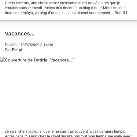
Chers lecteurs, une chose assez incroyable m’est arrivée alors que je
croulais sous le travail : Ankya m’a décerné un blog d’or !!!! Merci encore
beaucoup Ankya, ce blog d’or me touche vraiment énormément… Bon, il faut
que je vous donne le règlement du...
Vacances...
Publié le 13/07/2009 à 14:36
Par
Pimpi
Je sais, chers lecteurs, que je ne suis pas souvent là ces derniers temps.
Après cette mission chez le client qui m'a pris tout mon temps, me voilà avec