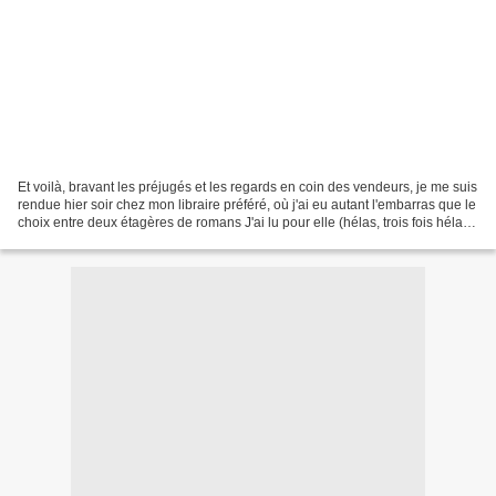
Et voilà, bravant les préjugés et les regards en coin des vendeurs, je me suis
rendue hier soir chez mon libraire préféré, où j'ai eu autant l'embarras que le
choix entre deux étagères de romans J'ai lu pour elle (hélas, trois fois hélas,
chers lecteurs,...