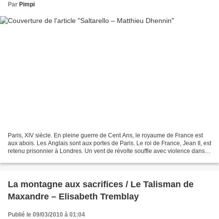
Par
Pimpi
Paris, XIV siècle. En pleine guerre de Cent Ans, le royaume de France est
aux abois. Les Anglais sont aux portes de Paris. Le roi de France, Jean II, est
retenu prisonnier à Londres. Un vent de révolte souffle avec violence dans
les villes comme dans...
La montagne aux sacrifices / Le Talisman de
Maxandre – Elisabeth Tremblay
Publié le 09/03/2010 à 01:04