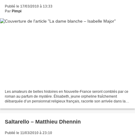
Publié le 17/03/2010 à 13:33
Par
Pimpi
Les amateurs de belles histoires en Nouvelle-France seront comblés par ce
roman au parfum de mystère. Élisabeth, jeune orpheline fraîchement
débarquée d’un pensionnat religieux français, raconte son arrivée dans la
colonie en 1666, où, comme beaucoup...
Saltarello – Matthieu Dhennin
Publié le 11/03/2010 à 23:10