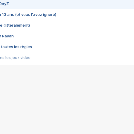
 DayZ
 a 13 ans (et vous l'avez ignoré)
e (littéralement)
im Rayan
 toutes les règles
s les jeux vidéo
us choquant de Rockstar ? - Le scandale BULLY
e plus moche de Steam
du RÊVE tourne au CAUCHEMAR
pendant 8 heures
it… à tort
umiliés par un jeu vidéo
ire - Final Fantasy 8