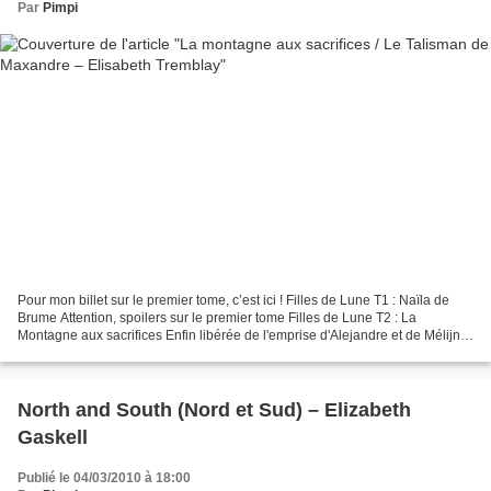
Par
Pimpi
Pour mon billet sur le premier tome, c’est ici ! Filles de Lune T1 : Naïla de
Brume Attention, spoilers sur le premier tome Filles de Lune T2 : La
Montagne aux sacrifices Enfin libérée de l'emprise d'Alejandre et de Mélijna,
Naïla n'est pas au bout de...
North and South (Nord et Sud) – Elizabeth
Gaskell
Publié le 04/03/2010 à 18:00