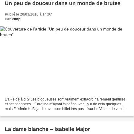
Un peu de douceur dans un monde de brutes
Publié le 20/03/2010 à 14:07
Par
Pimpi
L'ai-je déjà dit? Les blogueuses sont vraiment extraordinairement gentilles
et attentionnées... Caroline m'ayant fait découvrir il y a de cela quelques
mois Frédéric H. Fajardie avec son billet très positif sur Le Voleur de vent,
j'avais exprimé le souhait,...
La dame blanche – Isabelle Major