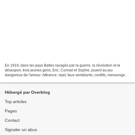
En 1919, dans les pays Baltes ravagés par la guerre, la révolution et le
désespoir, trois jeunes gens, Eric, Conrad et Sophie, jouent au jeu
dangereux de l'amour. Attirance, rejet, faux-semblants, conflits, mensonges
et érotisme les pousseront aux confins...
Hébergé par Overblog
Top articles
Pages
Contact
Signaler un abus