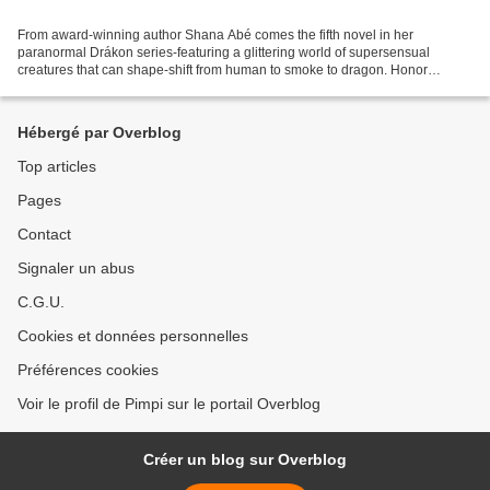
From award-winning author Shana Abé comes the fifth novel in her
paranormal Drákon series-featuring a glittering world of supersensual
creatures that can shape-shift from human to smoke to dragon. Honor
Carlisle may have been born into the drákon clan...
Hébergé par Overblog
Top articles
Pages
Contact
Signaler un abus
C.G.U.
Cookies et données personnelles
Préférences cookies
Voir le profil de Pimpi sur le portail Overblog
Créer un blog sur Overblog