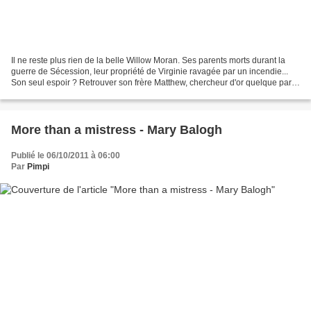
Il ne reste plus rien de la belle Willow Moran. Ses parents morts durant la
guerre de Sécession, leur propriété de Virginie ravagée par un incendie...
Son seul espoir ? Retrouver son frère Matthew, chercheur d'or quelque part
dans les montagnes Rocheuses....
More than a mistress - Mary Balogh
Publié le 06/10/2011 à 06:00
Par
Pimpi