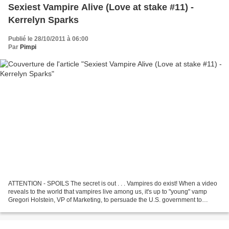
Sexiest Vampire Alive (Love at stake #11) -
Kerrelyn Sparks
Publié le 28/10/2011 à 06:00
Par
Pimpi
ATTENTION - SPOILS The secret is out . . . Vampires do exist! When a video
reveals to the world that vampires live among us, it's up to "young" vamp
Gregori Holstein, VP of Marketing, to persuade the U.S. government to
declare the video a hoax. But first...