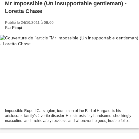
Mr Impossible (Un insupportable gentleman) -
Loretta Chase
Publié le 24/10/2011 à 06:00
Par
Pimpi
Impossible Rupert Carsington, fourth son of the Earl of Hargate, is his
aristocratic family's favorite disaster. He is irresistibly handsome, shockingly
masculine, and irretrievably reckless, and wherever he goes, trouble follows.
Still, Rupert's never...