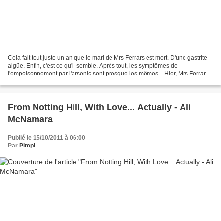
Cela fait tout juste un an que le mari de Mrs Ferrars est mort. D'une gastrite
aigüe. Enfin, c'est ce qu'il semble. Après tout, les symptômes de
l'empoisonnement par l'arsenic sont presque les mêmes... Hier, Mrs Ferrars
est morte à son tour. Une trop...
From Notting Hill, With Love... Actually - Ali
McNamara
Publié le 15/10/2011 à 06:00
Par
Pimpi