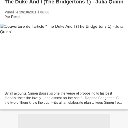
The Duke And I (The Bridgertons 1) - Julia Quinn
Publié le 19/10/2011 à 06:00
Par
Pimpi
By all acounts, Simon Basset is one the verge of proposing to his best
friend's sister, the lovely—and almost-on-the-shelf—Daphne Bridgerton. But
the two of them know the truth—it's all an elaborate plan to keep Simon free
from marriage-minded society...