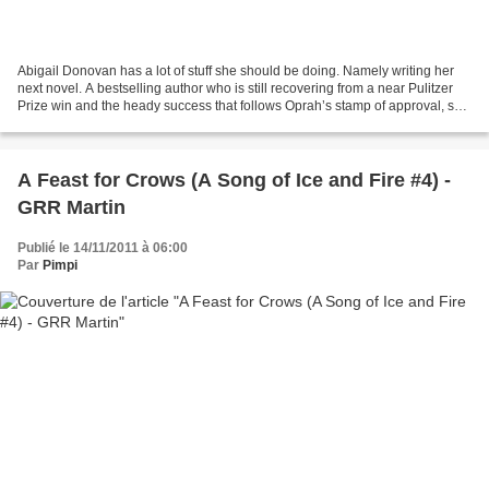
Abigail Donovan has a lot of stuff she should be doing. Namely writing her
next novel. A bestselling author who is still recovering from a near Pulitzer
Prize win and the heady success that follows Oprah’s stamp of approval, she
is stuck at Chapter Five...
A Feast for Crows (A Song of Ice and Fire #4) -
GRR Martin
Publié le 14/11/2011 à 06:00
Par
Pimpi