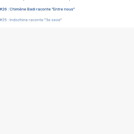
#26 : Chimène Badi raconte "Entre nous"
#25 : Indochine raconte "3e sexe"
#24 : Zaho raconte "C'est chelou"
#23 : Patrick Bruel raconte "Au café des délices"
#22 : Kyo raconte "Le chemin"
#21 : Nolwenn Leroy raconte "Cassé"
#20 : Patrick Hernandez raconte "Born to be alive"
#19 : Lorie raconte "Près de moi"
#18 : Michael Jones raconte "A nos actes manqués" (avec Jean-Jacque
#17 : Khaled raconte "Aïcha"
#16 : Corneille raconte "Parce qu'on vient de loin"
#15 : Indochine raconte "L'aventurier"