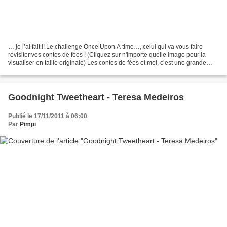
… je l’ai fait !! Le challenge Once Upon A time…, celui qui va vous faire
revisiter vos contes de fées ! (Cliquez sur n'importe quelle image pour la
visualiser en taille originale) Les contes de fées et moi, c’est une grande
histoire d’amour, qui dure,...
Goodnight Tweetheart - Teresa Medeiros
Publié le 17/11/2011 à 06:00
Par
Pimpi