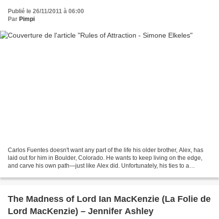
Publié le 26/11/2011 à 06:00
Par
Pimpi
Carlos Fuentes doesn't want any part of the life his older brother, Alex, has
laid out for him in Boulder, Colorado. He wants to keep living on the edge,
and carve his own path—just like Alex did. Unfortunately, his ties to a
Mexican gang aren't easy...
The Madness of Lord Ian MacKenzie (La Folie de
Lord MacKenzie) – Jennifer Ashley