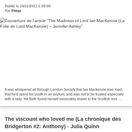
Publié le 24/11/2011 à 09:00
Par
Pimpi
It was whispered all through London Society that Ian Mackenzie was mad,
that he'd spent his youth in an asylum, and was not to be trusted-especially
with a lady. Yet Beth found herself inexorably drawn to the Scottish lord.
Despite his decadence and his...
The viscount who loved me (La chronique des
Bridgerton #2: Anthony) - Julia Quinn