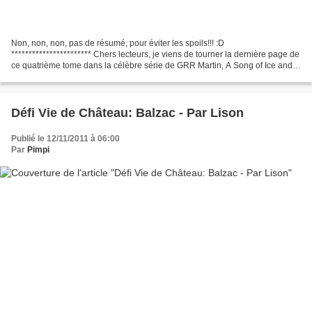
Non, non, non, pas de résumé, pour éviter les spoils!!! :D
*********************** Chers lecteurs, je viens de tourner la dernière page de
ce quatrième tome dans la célèbre série de GRR Martin, A Song of Ice and
Fire et je suis encore toute bouleversée,...
Défi Vie de Château: Balzac - Par Lison
Publié le 12/11/2011 à 06:00
Par
Pimpi