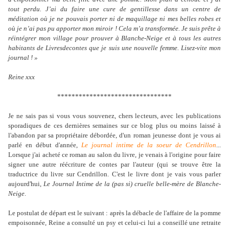
tout perdu. J’ai du faire une cure de gentillesse dans un centre de
méditation où je ne pouvais porter ni de maquillage ni mes belles robes et
où je n’ai pas pu apporter mon miroir ! Cela m’a transformée. Je suis prête à
réintégrer mon village pour prouver à Blanche-Neige et à tous les autres
habitants de Livresdecontes que je suis une nouvelle femme. Lisez-vite mon
journal ! »
Reine xxx
********************************
Je ne sais pas si vous vous souvenez, chers lecteurs, avec les publications
sporadiques de ces dernières semaines sur ce blog plus ou moins laissé à
l'abandon par sa propriétaire débordée, d'un roman jeunesse dont je vous ai
parlé en début d'année,
Le journal intime de la soeur de Cendrillon
...
Lorsque j'ai acheté ce roman au salon du livre, je venais à l'origine pour faire
signer une autre réécriture de contes par l'auteur (qui se trouve être la
traductrice du livre sur Cendrillon. C'est le livre dont je vais vous parler
aujourd'hui,
Le Journal Intime de la (pas si) cruelle belle-mère de Blanche-
Neige
.
Le postulat de départ est le suivant : après la débacle de l'affaire de la pomme
empoisonnée, Reine a consulté un psy et celui-ci lui a conseillé une retraite