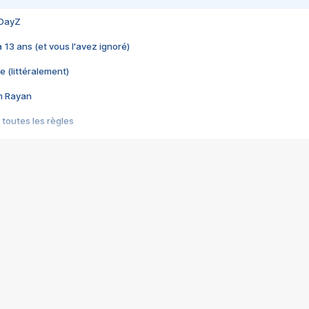
 DayZ
 a 13 ans (et vous l'avez ignoré)
e (littéralement)
im Rayan
 toutes les règles
s les jeux vidéo
us choquant de Rockstar ? - Le scandale BULLY
e plus moche de Steam
du RÊVE tourne au CAUCHEMAR
pendant 8 heures
it… à tort
umiliés par un jeu vidéo