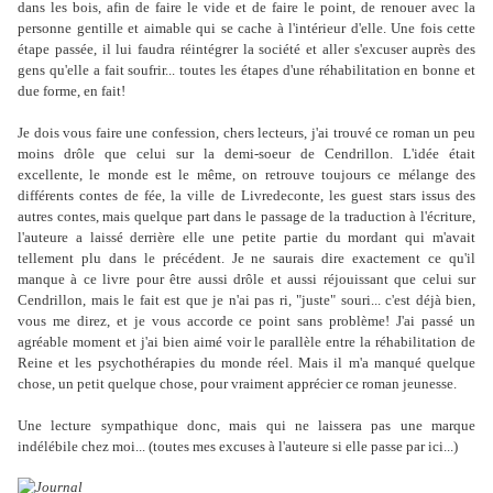
dans les bois, afin de faire le vide et de faire le point, de renouer avec la
personne gentille et aimable qui se cache à l'intérieur d'elle. Une fois cette
étape passée, il lui faudra réintégrer la société et aller s'excuser auprès des
gens qu'elle a fait soufrir... toutes les étapes d'une réhabilitation en bonne et
due forme, en fait!
Je dois vous faire une confession, chers lecteurs, j'ai trouvé ce roman un peu
moins drôle que celui sur la demi-soeur de Cendrillon. L'idée était
excellente, le monde est le même, on retrouve toujours ce mélange des
différents contes de fée, la ville de Livredeconte, les guest stars issus des
autres contes, mais quelque part dans le passage de la traduction à l'écriture,
l'auteure a laissé derrière elle une petite partie du mordant qui m'avait
tellement plu dans le précédent. Je ne saurais dire exactement ce qu'il
manque à ce livre pour être aussi drôle et aussi réjouissant que celui sur
Cendrillon, mais le fait est que je n'ai pas ri, "juste" souri... c'est déjà bien,
vous me direz, et je vous accorde ce point sans problème! J'ai passé un
agréable moment et j'ai bien aimé voir le parallèle entre la réhabilitation de
Reine et les psychothérapies du monde réel. Mais il m'a manqué quelque
chose, un petit quelque chose, pour vraiment apprécier ce roman jeunesse.
Une lecture sympathique donc, mais qui ne laissera pas une marque
indélébile chez moi... (toutes mes excuses à l'auteure si elle passe par ici...)