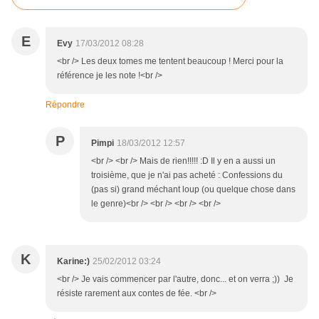
E
Evy
17/03/2012 08:28
<br /> Les deux tomes me tentent beaucoup ! Merci pour la
référence je les note !<br />
Répondre
P
Pimpi
18/03/2012 12:57
<br /> <br /> Mais de rien!!!!! :D Il y en a aussi un
troisième, que je n'ai pas acheté : Confessions du
(pas si) grand méchant loup (ou quelque chose dans
le genre)<br /> <br /> <br /> <br />
K
Karine:)
25/02/2012 03:24
<br /> Je vais commencer par l'autre, donc... et on verra ;)) Je
résiste rarement aux contes de fée. <br />