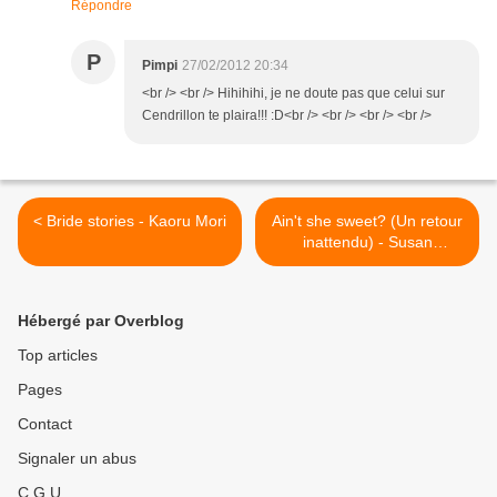
Répondre
P
Pimpi
27/02/2012 20:34
<br /> <br /> Hihihihi, je ne doute pas que celui sur
Cendrillon te plaira!!! :D<br /> <br /> <br /> <br />
< Bride stories - Kaoru Mori
Ain't she sweet? (Un retour
inattendu) - Susan
Elizabeth Philips >
Hébergé par Overblog
Top articles
Pages
Contact
Signaler un abus
C.G.U.