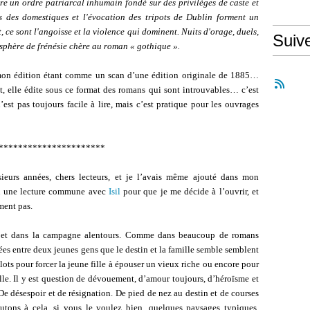
re un ordre patriarcal inhumain fondé sur des privilèges de caste et
es des domestiques et l'évocation des tripots de Dublin forment un
 ce sont l'angoisse et la violence qui dominent. Nuits d'orage, duels,
Suiv
sphère de frénésie chère au roman « gothique ».
 mon édition étant comme un scan d’une édition originale de 1885…
t, elle édite sous ce format des romans qui sont introuvables… c’est
n’est pas toujours facile à lire, mais c’est pratique pour les ouvrages
**********************
ieurs années, chers lecteurs, et je l’avais même ajouté dans mon
lu une lecture commune avec
Isil
pour que je me décide à l’ouvrir, et
ment pas.
n et dans la campagne alentours. Comme dans beaucoup de romans
iées entre deux jeunes gens que le destin et la famille semble semblent
plots pour forcer la jeune fille à épouser un vieux riche ou encore pour
ille. Il y est question de dévouement, d’amour toujours, d’héroïsme et
De désespoir et de résignation. De pied de nez au destin et de courses
joutons à cela, si vous le voulez bien, quelques paysages typiques,