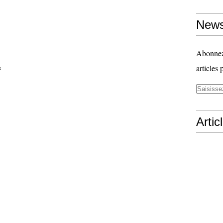
News
Abonnez-
articles 
s
Artic