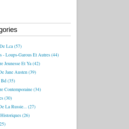
gories
De Lca
(57)
s - Loups-Garous Et Autres
(44)
ure Jeunesse Et Ya
(42)
De Jane Austen
(39)
 Bd
(35)
ure Contemporaine
(34)
es
(30)
e La Russie...
(27)
Historiques
(26)
25)