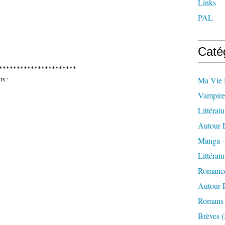
Links
PAL
Caté
**********************
Ma Vie 
ts :
Vampire
Littérat
Autour 
Manga -
Littérat
Romanc
Autour D
Romans 
Brèves
(