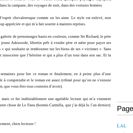
dans la campane, des voyages de nuit, dans des voitures fermées.
d’esprit chevaleresque comme on les aime. Le style est enlevé, non
 appréciée et qui m’a fait sourire à maintes reprises.
 galerie de personnages hauts en couleurs, comme Sir Richard, le père
 le jeune Ashwoode, libertin prêt à vendre père et mère pour payer ses
ds » qui souhaite se rembourser sur les biens de ses « victimes ». Sans
t innocente que l’héroïne et qui a plus d’un tour dans son sac. Et la
s semaines pour lire ce roman et finalement, en à peine plus d’une
acile à comprendre et le roman est assez rythmé pour qu’on ne s’ennuie
rs, que vous êtes tous contents d’avoir).
, mais ce fut indéniablement une agréable lecture qui m’a vraiment
tre chose de Le Fanu (hormis Carmilla, que j’ai déjà lu l’an dernier).
Page
ment, chers lecteurs !
LAL