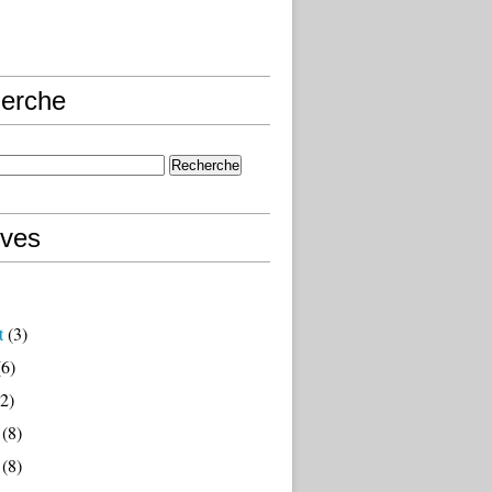
erche
ives
t
(3)
6)
2)
(8)
(8)