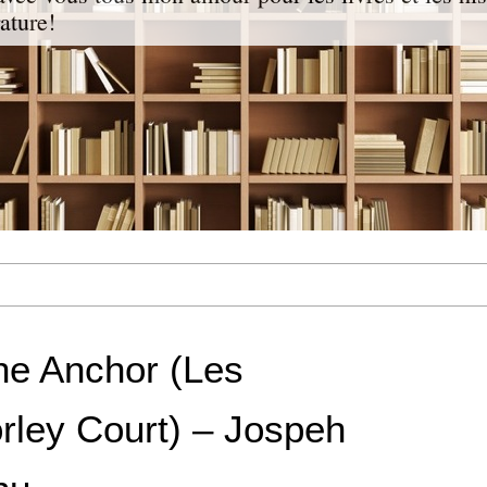
rature!
he Anchor (Les
rley Court) – Jospeh