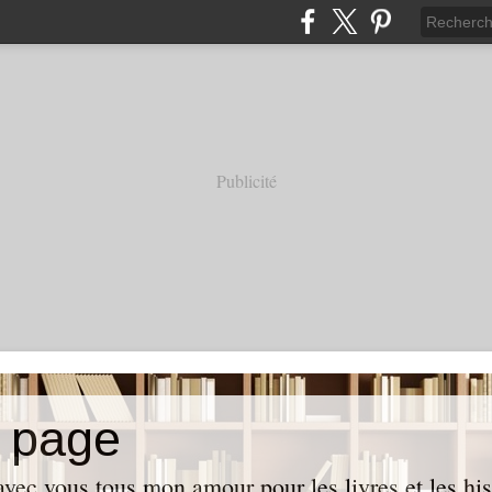
Publicité
 page
avec vous tous mon amour pour les livres et les hi