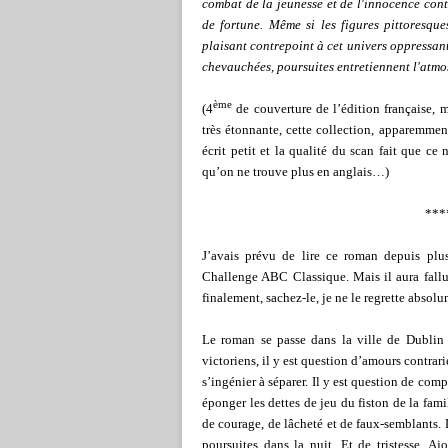
combat de la jeunesse et de l'innocence cont
de fortune. Même si les figures pittoresqu
plaisant contrepoint à cet univers oppressant,
chevauchées, poursuites entretiennent l'atmo
ème
(4
de couverture de l’édition française,
très étonnante, cette collection, apparemmen
écrit petit et la qualité du scan fait que ce 
qu’on ne trouve plus en anglais…)
***
J’avais prévu de lire ce roman depuis plus
Challenge ABC Classique. Mais il aura fal
finalement, sachez-le, je ne le regrette absolu
Le roman se passe dans la ville de Dubli
victoriens, il y est question d’amours contrar
s’ingénier à séparer. Il y est question de com
éponger les dettes de jeu du fiston de la fam
de courage, de lâcheté et de faux-semblants. 
poursuites dans la nuit. Et de tristesse. A