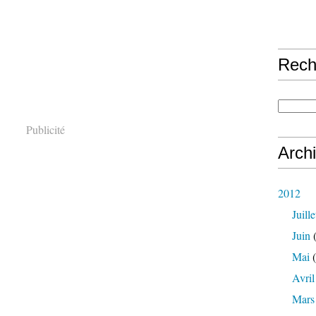
Rech
Publicité
Arch
2012
Juille
Juin
(
Mai
(
Avril
Mars