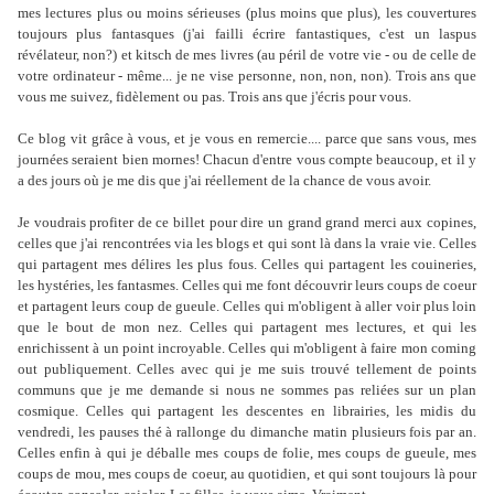
mes lectures plus ou moins sérieuses (plus moins que plus), les couvertures
toujours plus fantasques (j'ai failli écrire fantastiques, c'est un laspus
révélateur, non?) et kitsch de mes livres (au péril de votre vie - ou de celle de
votre ordinateur - même... je ne vise personne, non, non, non). Trois ans que
vous me suivez, fidèlement ou pas. Trois ans que j'écris pour vous.
Ce blog vit grâce à vous, et je vous en remercie.... parce que sans vous, mes
journées seraient bien mornes! Chacun d'entre vous compte beaucoup, et il y
a des jours où je me dis que j'ai réellement de la chance de vous avoir.
Je voudrais profiter de ce billet pour dire un grand grand merci aux copines,
celles que j'ai rencontrées via les blogs et qui sont là dans la vraie vie. Celles
qui partagent mes délires les plus fous. Celles qui partagent les couineries,
les hystéries, les fantasmes. Celles qui me font découvrir leurs coups de coeur
et partagent leurs coup de gueule. Celles qui m'obligent à aller voir plus loin
que le bout de mon nez. Celles qui partagent mes lectures, et qui les
enrichissent à un point incroyable. Celles qui m'obligent à faire mon coming
out publiquement. Celles avec qui je me suis trouvé tellement de points
communs que je me demande si nous ne sommes pas reliées sur un plan
cosmique. Celles qui partagent les descentes en librairies, les midis du
vendredi, les pauses thé à rallonge du dimanche matin plusieurs fois par an.
Celles enfin à qui je déballe mes coups de folie, mes coups de gueule, mes
coups de mou, mes coups de coeur, au quotidien, et qui sont toujours là pour