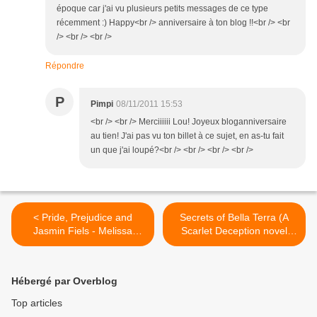
époque car j'ai vu plusieurs petits messages de ce type
récemment :) Happy<br /> anniversaire à ton blog !!<br /> <br
/> <br /> <br />
Répondre
P
Pimpi
08/11/2011 15:53
<br /> <br /> Merciiiiii Lou! Joyeux bloganniversaire
au tien! J'ai pas vu ton billet à ce sujet, en as-tu fait
un que j'ai loupé?<br /> <br /> <br /> <br />
< Pride, Prejudice and
Secrets of Bella Terra (A
Jasmin Fiels - Melissa
Scarlet Deception novel
Nathan
#1)- Christina Dodd >
Hébergé par Overblog
Top articles