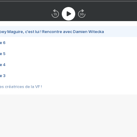
bey Maguire, c'est lui ! Rencontre avec Damien Witecka
e 6
e 5
e 4
e 3
s créatrices de la VF !
e 2
e 1
e Mektoub My Love arrive enfin ! Rencontre avec Shaïn Boumedine et Sal
i : après Toni en famille