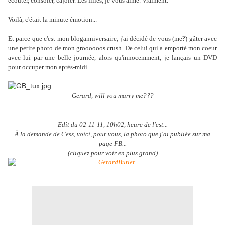
écouter, consoler, cajoler. Les filles, je vous aime. Vraiment.
Voilà, c'était la minute émotion...
Et parce que c'est mon bloganniversaire, j'ai décidé de vous (me?) gâter avec
une petite photo de mon groooooos crush. De celui qui a emporté mon coeur
avec lui par une belle journée, alors qu'innocemment, je lançais un DVD
pour occuper mon après-midi...
Gerard, will you marry me???
Edit du 02-11-11, 10h02, heure de l'est...
À la demande de Cess, voici, pour vous, la photo que j'ai publiée sur ma
page FB...
(cliquez pour voir en plus grand)