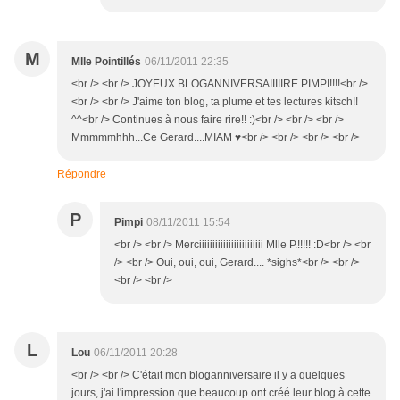
M
Mlle Pointillés
06/11/2011 22:35
<br /> <br /> JOYEUX BLOGANNIVERSAIIIIIRE PIMPI!!!!<br />
<br /> <br /> J'aime ton blog, ta plume et tes lectures kitsch!!
^^<br /> Continues à nous faire rire!! :)<br /> <br /> <br />
Mmmmmhhh...Ce Gerard....MIAM ♥<br /> <br /> <br /> <br />
Répondre
P
Pimpi
08/11/2011 15:54
<br /> <br /> Merciiiiiiiiiiiiiiiiiiiiiiii Mlle P.!!!!! :D<br /> <br
/> <br /> Oui, oui, oui, Gerard.... *sighs*<br /> <br />
<br /> <br />
L
Lou
06/11/2011 20:28
<br /> <br /> C'était mon bloganniversaire il y a quelques
jours, j'ai l'impression que beaucoup ont créé leur blog à cette