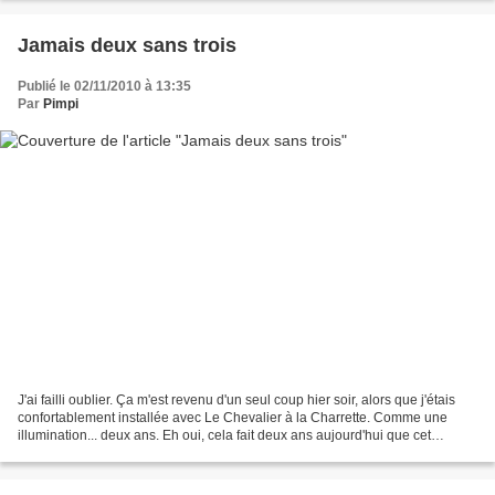
Jamais deux sans trois
Publié le 02/11/2010 à 13:35
Par
Pimpi
J'ai failli oublier. Ça m'est revenu d'un seul coup hier soir, alors que j'étais
confortablement installée avec Le Chevalier à la Charrette. Comme une
illumination... deux ans. Eh oui, cela fait deux ans aujourd'hui que cet
humble blog existe. Impressionnant,...