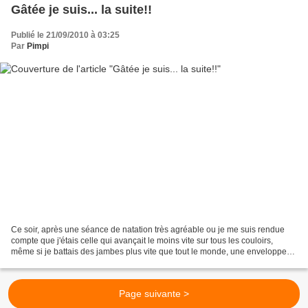
Gâtée je suis... la suite!!
Publié le 21/09/2010 à 03:25
Par
Pimpi
Ce soir, après une séance de natation très agréable ou je me suis rendue
compte que j'étais celle qui avançait le moins vite sur tous les couloirs,
même si je battais des jambes plus vite que tout le monde, une enveloppe
m'attendait dans ma BAL... ......
Page suivante >