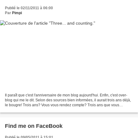
Publié le 02/11/2011 à 06:00
Par
Pimpi
Il paraît que c'est l'anniversaire de mon blog aujourd'hui. Enfin, c'est over-
blog qui me le dit. Selon des sources bien informées, il aurait trois ans déjà,
le bougre! Trois ans? Vous vous rendez compte? Trois ans que vous
supportez, vaillamment, mes...
Find me on FaceBook
Publié le 09/05/2011 à 15:01