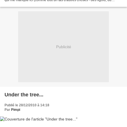
qui me manque ici (comme tout un tas d'autres choses - des figolu, du
chocolat patissier au lait, des...
Publicité
Under the tree...
Publié le 28/12/2010 à 14:18
Par
Pimpi