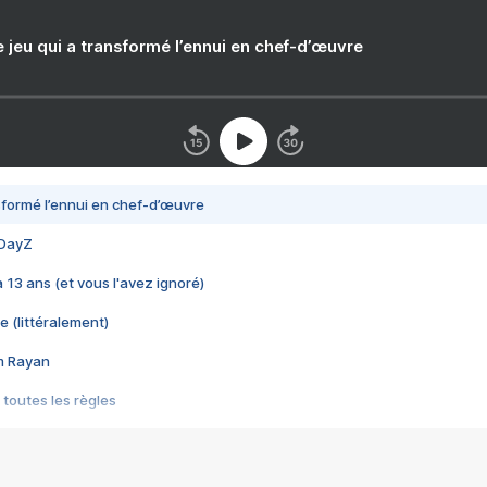
e jeu qui a transformé l’ennui en chef-d’œuvre
nsformé l’ennui en chef-d’œuvre
 DayZ
 a 13 ans (et vous l'avez ignoré)
e (littéralement)
im Rayan
 toutes les règles
s les jeux vidéo
us choquant de Rockstar ? - Le scandale BULLY