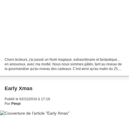
Chers lecteurs, j'ai passé un Noël magique, extraordinaire et fantastique...
en amoureux, avec ma moitié. Nous nous sommes gâtés, tant au niveau de
la gourmandise qu'au niveau des cadeaux. C'est ainsi qu'au matin du 25,
parmi les cadeaux que le père Noël...
Early Xmas
Publié le 02/12/2010 à 17:18
Par
Pimpi