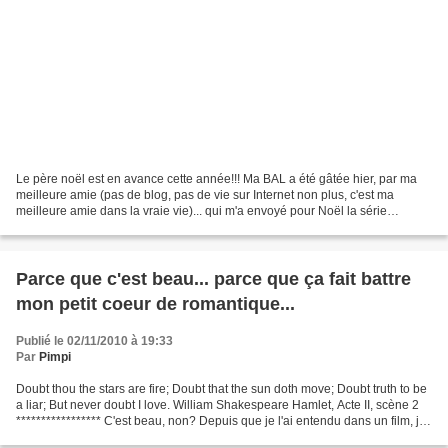
Le père noël est en avance cette année!!! Ma BAL a été gâtée hier, par ma
meilleure amie (pas de blog, pas de vie sur Internet non plus, c'est ma
meilleure amie dans la vraie vie)... qui m'a envoyé pour Noël la série
complète de Laura Levine!!! Youpiiiiiiiiiiiiiiiiiiiiiiiiiii!!!!...
Parce que c'est beau... parce que ça fait battre
mon petit coeur de romantique...
Publié le 02/11/2010 à 19:33
Par
Pimpi
Doubt thou the stars are fire; Doubt that the sun doth move; Doubt truth to be
a liar; But never doubt I love. William Shakespeare Hamlet, Acte II, scène 2
***************** C'est beau, non? Depuis que je l'ai entendu dans un film, je
me la répète à tout...