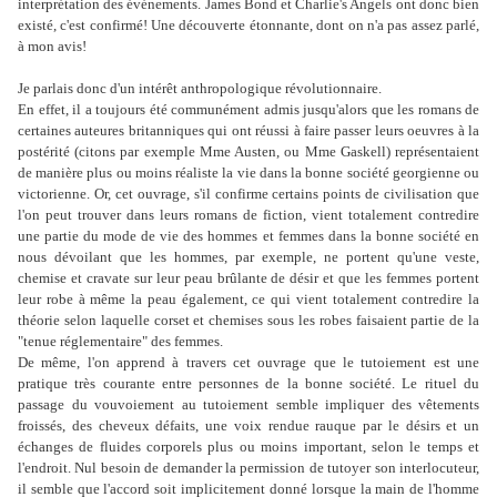
interprétation des événements. James Bond et Charlie's Angels ont donc bien
existé, c'est confirmé! Une découverte étonnante, dont on n'a pas assez parlé,
à mon avis!
Je parlais donc d'un intérêt anthropologique révolutionnaire.
En effet, il a toujours été communément admis jusqu'alors que les romans de
certaines auteures britanniques qui ont réussi à faire passer leurs oeuvres à la
postérité (citons par exemple Mme Austen, ou Mme Gaskell) représentaient
de manière plus ou moins réaliste la vie dans la bonne société georgienne ou
victorienne. Or, cet ouvrage, s'il confirme certains points de civilisation que
l'on peut trouver dans leurs romans de fiction, vient totalement contredire
une partie du mode de vie des hommes et femmes dans la bonne société en
nous dévoilant que les hommes, par exemple, ne portent qu'une veste,
chemise et cravate sur leur peau brûlante de désir et que les femmes portent
leur robe à même la peau également, ce qui vient totalement contredire la
théorie selon laquelle corset et chemises sous les robes faisaient partie de la
"tenue réglementaire" des femmes.
De même, l'on apprend à travers cet ouvrage que le tutoiement est une
pratique très courante entre personnes de la bonne société. Le rituel du
passage du vouvoiement au tutoiement semble impliquer des vêtements
froissés, des cheveux défaits, une voix rendue rauque par le désirs et un
échanges de fluides corporels plus ou moins important, selon le temps et
l'endroit. Nul besoin de demander la permission de tutoyer son interlocuteur,
il semble que l'accord soit implicitement donné lorsque la main de l'homme