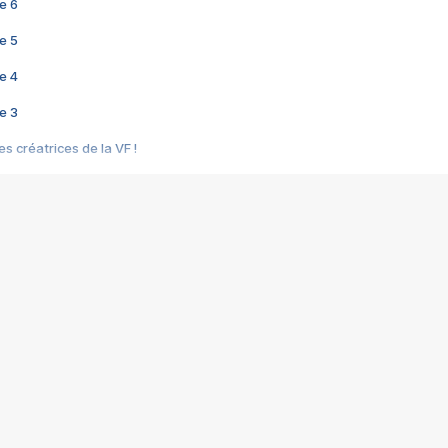
e 6
e 5
e 4
e 3
s créatrices de la VF !
e 2
e 1
e Mektoub My Love arrive enfin ! Rencontre avec Shaïn Boumedine et Sal
i : après Toni en famille
elle réalise le bouleversant Dites lui que je l'aime
ais ! Rencontre autour de Vie privée de Rebecca Zlotowski
 de Marguerite, Grave... Rencontre avec Ella Rumpf
 Les Rêveurs, un film intime sur la santé mentale