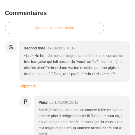
Commentaires
Ajouter un commentaire
S
second flore
05/10/2009 10:17
<br /> Hé hé... Je me suis toujours amusé de cette convention
très française qui fait passer du "vous" au "tu" dès que... (tu le
dis très bien^^)<br /> Jane Austen rewritée par une pigiste -
doubleuse de téléfilms, c'est parfait ! ^<br /> <br /> <br />
Répondre
P
Pimpi
05/10/2009 10:41
<br /> je me suis beaucoup amusée à lire ce livre et
encore plus à rédiger le billet !!! Rien que pour ça, il
en vaut la peine !!! <br /> Le passage du vous au tu
m'a toujours beaucoup amusée aussi!!!<br /> <br />
<br />