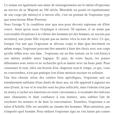
Ce roman est également une mine de renseignements sur le métier d'espionne
au service de sa Majesté au 19è siècle. Meredith est posée en représentante
de son corps (de métier) et à travers elle, c'est un portrait de l'espionne type
que nous brosse Mme Peterson.
Sous George V, la condition sine qua non pour devenir espionne est d'être
veuve. Ainsi qu'on nous l'explique à environ 50 reprises, il ne serait pas
convenable d'exploser à la vilénie des hommes (et des femmes, ne soyons pas
sectaires), une jeune fille n'ayant pas au moins vécu la nuit de noce. Ce qui,
lorsque l'on sait que l'espionne se dévoue corps et âme (pas forcément en
même temps, l'espionne pouvant être amenée à faire des choix avec son corps
qu'elle réfûte avec son âme... l'espionne est un être torturé, on le voit bien) à
son métier, semble assez logique. Et puis, de toute façon, les jeunes
débutantes sont sottes et ne recherche qu'à se marier avec un beau parti. Pour
couronner le tout, elles ont besoin d'un chaperon tout le temps, ce qui, vous
en conviendrez, n'est pas pratique lors d'une mission nocture en solitaire.
Une fois choisie selon des critères bien spécifiques, l'espionne suit un
entraînement militaire d'une durée de deux ans, où elle apprend à aiguiser ses
sens (l'ouïe, la vue et le toucher sont les plus sollicités, mais l'odorat n'est pas
en reste), à cacher ses émotions en toute circonstance, à escalader des balcons
sans chaussures et faire confiance à son instinct, sans oublier l'art de
crocheter les serrures et de faire la conversation. Toutefois, l'espionne a un
talon d'Achille. Elle est sensible au charme des hommes. Mais attention, pas
n'importe quel homme. Pour séduire l'espionne (qui ne s'en laisse pas conter