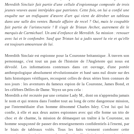
Meredith Sinclair fait partie d'une cellule d'espionnage composée de trois
jeunes veuves aussi intrépides que patriotes. Cette fois, on lui a confié une
enquête sur un trafiquant d'œuvre d'art qui vient de dérober un tableau
dans une salle des ventes. Banale affaire de recel ? Oui, mais le coupable
fait partie de l'aristocratie ! Il s'agit de Tristan Archer, autrement dit le
marquis de Carmichael. Un ami d'enfance de Meredith. Sa mission : renouer
avec lui et le confondre. Sauf que Tristan lui a jadis sauvé la vie et qu'elle
est toujours amoureuse de lui.
Meredith Sinclair est espionne pour la Couronne britannique. À travers son
personnage, c'est tout un pan de l'histoire de l'Angleterre qui nous est
dévoilé. Les informations contenues dans cet ouvrage, d'une portée
anthropologique absolument révolutionnaire et basé sans nul doute sur des
faits historiques vérifiques, recoupent celles de deux séries bien connues de
nos jours : les aventures du fameux espion de la Couronne, James Bond, et
les célèbres Drôles de Dame. Voyez un peu cela :
Meredith a été recrutée par une certaine Lady M., dont on n'apprendra jamais
le nom et qui restera dans l'ombre tout au long de cette dangereuse mission,
par l'intermédiaire d'un homme dénommé Charles Isley. C'est lui qui lui
confie, à elle et aux deux autres espionnes avec qui elle forme un trio de
choc et de charme, la mission de démasquer un traître à la Couronne, un
homme soupçonné de passer des renseignements confidentiels à l'enemi, par
le biais de tableaux volés. Tous les faits viennent coroborer cette