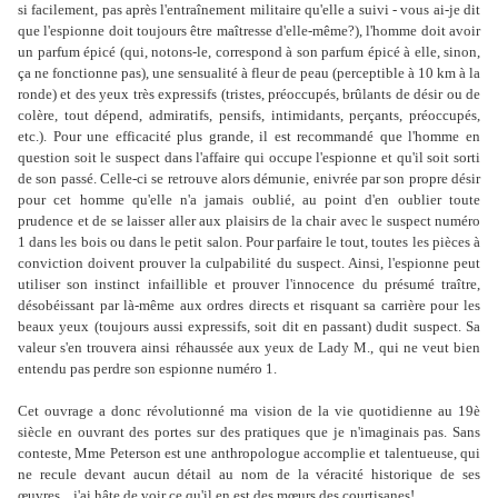
si facilement, pas après l'entraînement militaire qu'elle a suivi - vous ai-je dit
que l'espionne doit toujours être maîtresse d'elle-même?), l'homme doit avoir
un parfum épicé (qui, notons-le, correspond à son parfum épicé à elle, sinon,
ça ne fonctionne pas), une sensualité à fleur de peau (perceptible à 10 km à la
ronde) et des yeux très expressifs (tristes, préoccupés, brûlants de désir ou de
colère, tout dépend, admiratifs, pensifs, intimidants, perçants, préoccupés,
etc.). Pour une efficacité plus grande, il est recommandé que l'homme en
question soit le suspect dans l'affaire qui occupe l'espionne et qu'il soit sorti
de son passé. Celle-ci se retrouve alors démunie, enivrée par son propre désir
pour cet homme qu'elle n'a jamais oublié, au point d'en oublier toute
prudence et de se laisser aller aux plaisirs de la chair avec le suspect numéro
1 dans les bois ou dans le petit salon. Pour parfaire le tout, toutes les pièces à
conviction doivent prouver la culpabilité du suspect. Ainsi, l'espionne peut
utiliser son instinct infaillible et prouver l'innocence du présumé traître,
désobéissant par là-même aux ordres directs et risquant sa carrière pour les
beaux yeux (toujours aussi expressifs, soit dit en passant) dudit suspect. Sa
valeur s'en trouvera ainsi réhaussée aux yeux de Lady M., qui ne veut bien
entendu pas perdre son espionne numéro 1.
Cet ouvrage a donc révolutionné ma vision de la vie quotidienne au 19è
siècle en ouvrant des portes sur des pratiques que je n'imaginais pas. Sans
conteste, Mme Peterson est une anthropologue accomplie et talentueuse, qui
ne recule devant aucun détail au nom de la véracité historique de ses
œuvres... j'ai hâte de voir ce qu'il en est des mœurs des courtisanes!