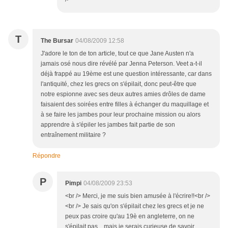
T
The Bursar
04/08/2009 12:58
J'adore le ton de ton article, tout ce que Jane Austen n'a
jamais osé nous dire révélé par Jenna Peterson. Veet a-t-il
déjà frappé au 19ème est une question intéressante, car dans
l'antiquité, chez les grecs on s'épilait, donc peut-être que
notre espionne avec ses deux autres amies drôles de dame
faisaient des soirées entre filles à échanger du maquillage et
à se faire les jambes pour leur prochaine mission ou alors
apprendre à s'épiler les jambes fait partie de son
entraînement militaire ?
Répondre
P
Pimpi
04/08/2009 23:53
<br /> Merci, je me suis bien amusée à l'écrire!!<br />
<br /> Je sais qu'on s'épilait chez les grecs et je ne
peux pas croire qu'au 19è en angleterre, on ne
s'épilait pas... mais je serais curieuse de savoir