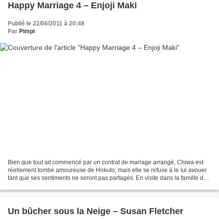
Happy Marriage 4 – Enjoji Maki
Publié le 22/06/2011 à 20:48
Par
Pimpi
Bien que tout ait commencé par un contrat de mariage arrangé, Chiwa est
réellement tombé amoureuse de Hokuto, mais elle se refuse à le lui avouer
tant que ses sentiments ne seront pas partagés. En visite dans la famille de
son mari pour le nouvel an,...
Un bûcher sous la Neige – Susan Fletcher