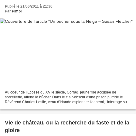
Publié le 21/06/2011 à 21:30
Par
Pimpi
Au coeur de l'Ecosse du XVIIe siècle, Corrag, jeune fille accusée de
sorcellerie, attend le bûcher. Dans le clair-obscur d'une prison putride le
Révérend Charles Leslie, venu d'Irlande espionner l'ennemi, l'interroge sur
les massacres dont elle a été...
Vie de château, ou la recherche du faste et de la
gloire