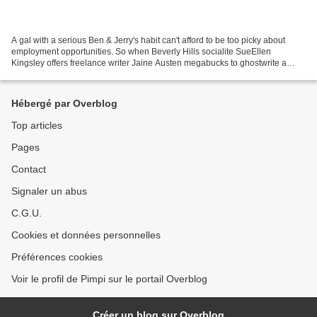
A gal with a serious Ben & Jerry's habit can't afford to be too picky about
employment opportunities. So when Beverly Hills socialite SueEllen
Kingsley offers freelance writer Jaine Austen megabucks to ghostwrite a
book of hostess tips, it's time to sharpen...
Hébergé par Overblog
Top articles
Pages
Contact
Signaler un abus
C.G.U.
Cookies et données personnelles
Préférences cookies
Voir le profil de Pimpi sur le portail Overblog
Créer un blog sur Overblog