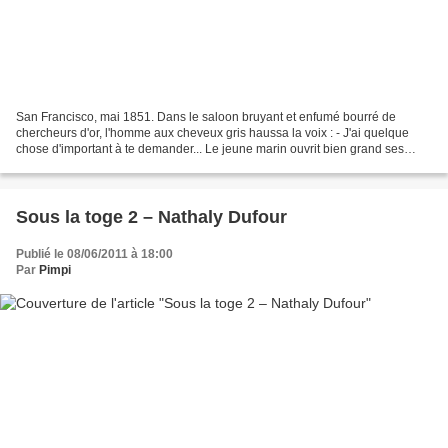
San Francisco, mai 1851. Dans le saloon bruyant et enfumé bourré de
chercheurs d'or, l'homme aux cheveux gris haussa la voix : - J'ai quelque
chose d'important à te demander... Le jeune marin ouvrit bien grand ses
oreilles. - Es-tu capable de retrouver...
Sous la toge 2 – Nathaly Dufour
Publié le 08/06/2011 à 18:00
Par
Pimpi