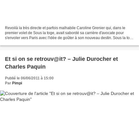
Revoilà la très directe et parfois malhabile Caroline Grenier qui, dans le
premier volet de Sous la toge, avait sabordé sa carrière d'avocate pour
s'envoler vers Paris avec l'idée de goûter à son nouveau destin. Sous la toge
2 raconte avec humour, tendresse...
Et si on se retrouv@it? – Julie Durocher et
Charles Paquin
Publié le 06/06/2011 à 15:00
Par
Pimpi