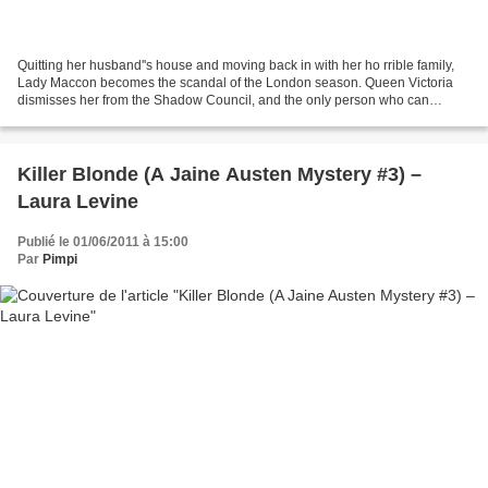
Quitting her husband''s house and moving back in with her ho rrible family,
Lady Maccon becomes the scandal of the London season. Queen Victoria
dismisses her from the Shadow Council, and the only person who can
explain anything, Lord Akeldama, unexpectedly...
Killer Blonde (A Jaine Austen Mystery #3) –
Laura Levine
Publié le 01/06/2011 à 15:00
Par
Pimpi